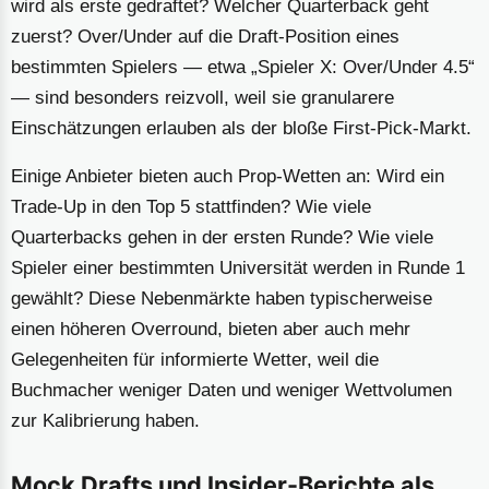
wird als erste gedraftet? Welcher Quarterback geht
zuerst? Over/Under auf die Draft-Position eines
bestimmten Spielers — etwa „Spieler X: Over/Under 4.5“
— sind besonders reizvoll, weil sie granularere
Einschätzungen erlauben als der bloße First-Pick-Markt.
Einige Anbieter bieten auch Prop-Wetten an: Wird ein
Trade-Up in den Top 5 stattfinden? Wie viele
Quarterbacks gehen in der ersten Runde? Wie viele
Spieler einer bestimmten Universität werden in Runde 1
gewählt? Diese Nebenmärkte haben typischerweise
einen höheren Overround, bieten aber auch mehr
Gelegenheiten für informierte Wetter, weil die
Buchmacher weniger Daten und weniger Wettvolumen
zur Kalibrierung haben.
Mock Drafts und Insider-Berichte als