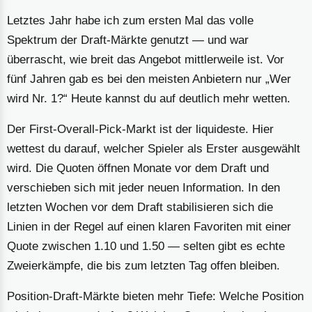
Letztes Jahr habe ich zum ersten Mal das volle
Spektrum der Draft-Märkte genutzt — und war
überrascht, wie breit das Angebot mittlerweile ist. Vor
fünf Jahren gab es bei den meisten Anbietern nur „Wer
wird Nr. 1?“ Heute kannst du auf deutlich mehr wetten.
Der First-Overall-Pick-Markt ist der liquideste. Hier
wettest du darauf, welcher Spieler als Erster ausgewählt
wird. Die Quoten öffnen Monate vor dem Draft und
verschieben sich mit jeder neuen Information. In den
letzten Wochen vor dem Draft stabilisieren sich die
Linien in der Regel auf einen klaren Favoriten mit einer
Quote zwischen 1.10 und 1.50 — selten gibt es echte
Zweierkämpfe, die bis zum letzten Tag offen bleiben.
Position-Draft-Märkte bieten mehr Tiefe: Welche Position