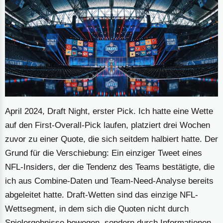
April 2024, Draft Night, erster Pick. Ich hatte eine Wette
auf den First-Overall-Pick laufen, platziert drei Wochen
zuvor zu einer Quote, die sich seitdem halbiert hatte. Der
Grund für die Verschiebung: Ein einziger Tweet eines
NFL-Insiders, der die Tendenz des Teams bestätigte, die
ich aus Combine-Daten und Team-Need-Analyse bereits
abgeleitet hatte. Draft-Wetten sind das einzige NFL-
Wettsegment, in dem sich die Quoten nicht durch
Spielergebnisse bewegen, sondern durch Informationen