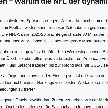
en – Warum die NFL der dynam
 analysieren, Spreads zerlegen, Wettmärkte beobachten, b
ican Football wetten kann. In dieser Zeit habe ich gesehen,
 Die NFL-Saison 2025/26 brachte geschätzte 30 Milliarden U
, mit über 20 Millionen NFL-Fans der größte Markt außerha
un Jahren selbst gewünscht hätte. Kein Werbeslogan eines 
her Überblick über alles, was du brauchst, um American Fo
anik und Saisonstrategien bis zur Rechtslage mit GGL-Liz
e anfängst und einen soliden Einstieg suchst oder wenn du b
du hier nicht findest: Rankings von "besten Wettanbietern"
eidungen zu treffen.
er eigenen Praxis bewährt hat: Zuerst verstehen, wie der Mar
en. Quoten lesen lernen. Die Saisonphasen kennen, in denen 