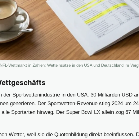
NFL-Wettmarkt in Zahlen: Wetteinsätze in den USA und Deutschland im Verg
Wettgeschäfts
um der Sportwettenindustrie in den USA. 30 Milliarden USD 
men generieren. Der Sportwetten-Revenue stieg 2024 um 24,
alle Sportarten hinweg. Der Super Bowl LX allein zog 67 Mi
hen Wetter, weil sie die Quotenbildung direkt beeinflussen. D