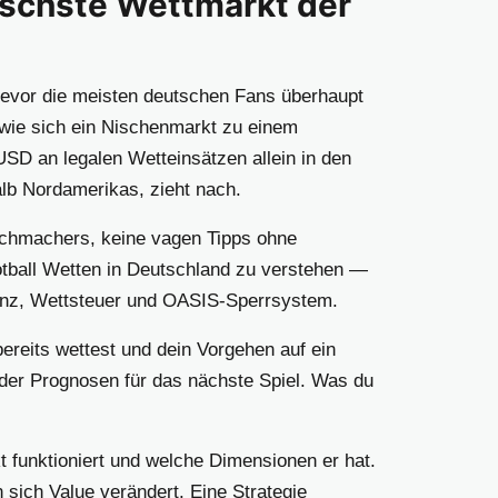
ischste Wettmarkt der
evor die meisten deutschen Fans überhaupt
 wie sich ein Nischenmarkt zu einem
SD an legalen Wetteinsätzen allein in den
lb Nordamerikas, zieht nach.
Buchmachers, keine vagen Tipps ohne
otball Wetten in Deutschland zu verstehen —
enz, Wettsteuer und OASIS-Sperrsystem.
ereits wettest und dein Vorgehen auf ein
 oder Prognosen für das nächste Spiel. Was du
kt funktioniert und welche Dimensionen er hat.
sich Value verändert. Eine Strategie