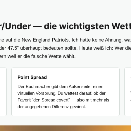
r/Under — die wichtigsten Wet
e auf die New England Patriots. Ich hatte keine Ahnung, wa
der 47,5" überhaupt bedeuten sollte. Heute weiß ich: Wer die
ern weil er die falsche Wette wählt.
Point Spread
Der Buchmacher gibt dem Außenseiter einen
virtuellen Vorsprung. Du wettest darauf, ob der
Favorit "den Spread covert" — also mit mehr als
der angegebenen Differenz gewinnt.