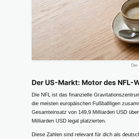
Der 
Der US-Markt: Motor des NFL-
Die NFL ist das finanzielle Gravitationszentr
die meisten europäischen Fußballligen zusam
Gesamteinsatz von 149,9 Milliarden USD über 
Milliarden USD legal platzierten.
Diese Zahlen sind relevant für dich als deutsc