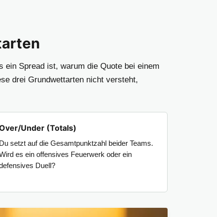
tarten
s ein Spread ist, warum die Quote bei einem
se drei Grundwettarten nicht versteht,
Over/Under (Totals)
Du setzt auf die Gesamtpunktzahl beider Teams.
Wird es ein offensives Feuerwerk oder ein
defensives Duell?