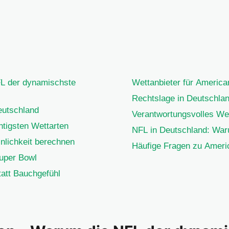
FL der dynamischste
Wettanbieter für Americ
Rechtslage in Deutschla
eutschland
Verantwortungsvolles We
tigsten Wettarten
NFL in Deutschland: War
nlichkeit berechnen
Häufige Fragen zu Ameri
Super Bowl
tatt Bauchgefühl