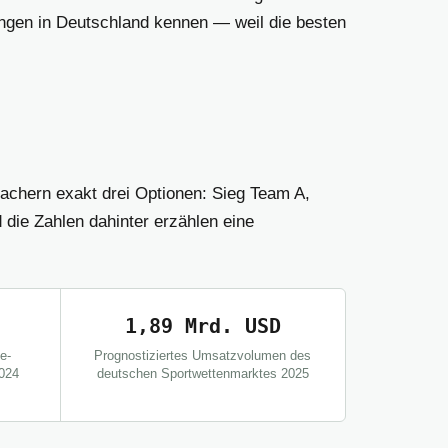
ungen in Deutschland kennen — weil die besten
achern exakt drei Optionen: Sieg Team A,
die Zahlen dahinter erzählen eine
1,89 Mrd. USD
e-
Prognostiziertes Umsatzvolumen des
024
deutschen Sportwettenmarktes 2025